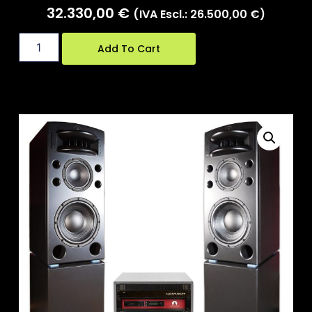
32.330,00
€
(IVA Escl.:
26.500,00
€
)
Add To Cart