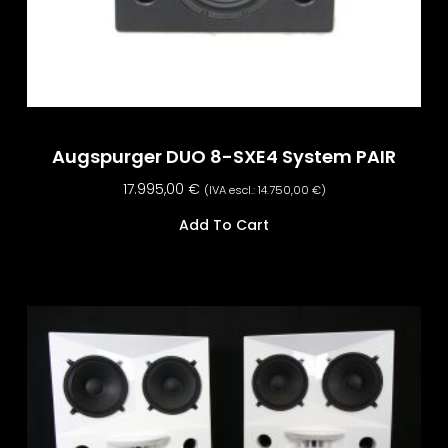
Augspurger DUO 8-SXE4 System PAIR
17.995,00
€
(IVA escl.:
14.750,00
€
)
Add To Cart