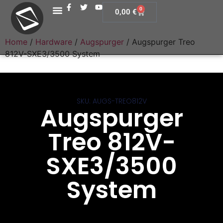
0
0,00
€
Home
/
Hardware
/
Augspurger
/ Augspurger Treo
812V-SXE3/3500 System
SKU: AUGS-TREO812V
Augspurger
Treo 812V-
SXE3/3500
System