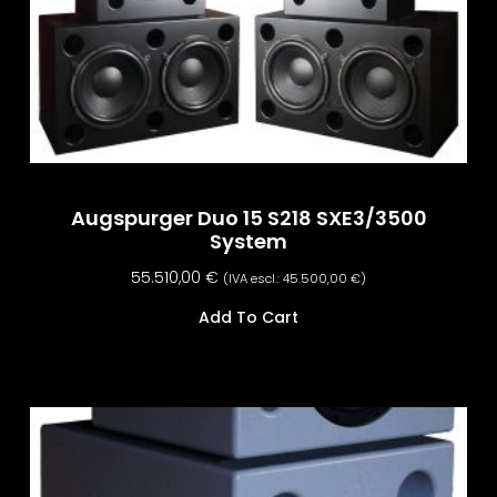
Augspurger Duo 15 S218 SXE3/3500
System
55.510,00
€
(IVA escl.:
45.500,00
€
)
Add To Cart