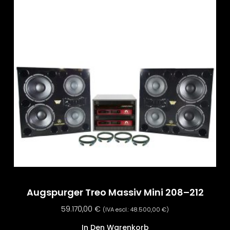
Augspurger Treo Massiv Mini 208–212
59.170,00
€
(IVA escl.:
48.500,00
€
)
In Den Warenkorb