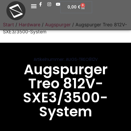
0
0,00
€
Start
/
Hardware
/
Augspurger
/ Augspurger Treo 812V-
SXE3/3500-System
Artikelnummer: AUGS-TREO812V
Augspurger
Treo 812V-
SXE3/3500-
System