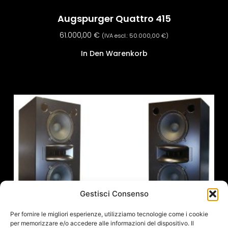
Augspurger Quattro 415
61.000,00
€
(IVA escl.:
50.000,00
€
)
In Den Warenkorb
Gestisci Consenso
Per fornire le migliori esperienze, utilizziamo tecnologie come i cookie
per memorizzare e/o accedere alle informazioni del dispositivo. Il