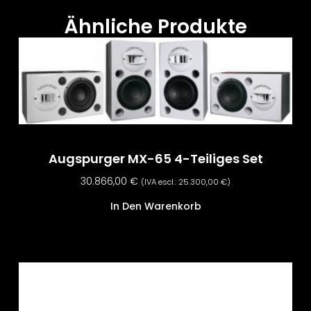
Ähnliche Produkte
Augspurger MX-65 4-Teiliges Set
30.866,00
€
(IVA escl.:
25.300,00
€
)
In Den Warenkorb