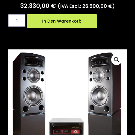
32.330,00
€
(IVA Escl.:
26.500,00
€
)
In Den Warenkorb