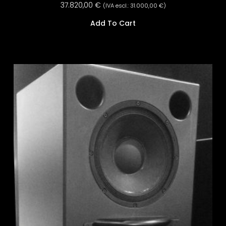
37.820,00
€
(IVA escl.:
31.000,00
€
)
Add To Cart