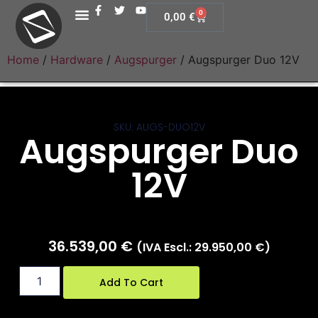
0
0,00
€
Home
/
Hardware
/
Augspurger
/ Augspurger Duo 12V
SKU: AUGS-DUO12V
Augspurger Duo
12V
36.539,00
€
(IVA Escl.:
29.950,00
€
)
Add To Cart