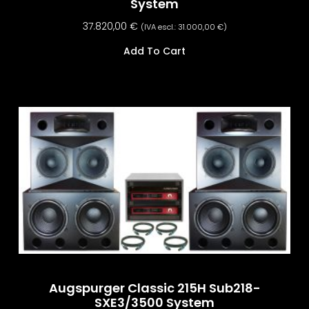
System
37.820,00
€
(IVA escl.:
31.000,00
€
)
Add To Cart
Augspurger Classic 215H Sub218-
SXE3/3500 System