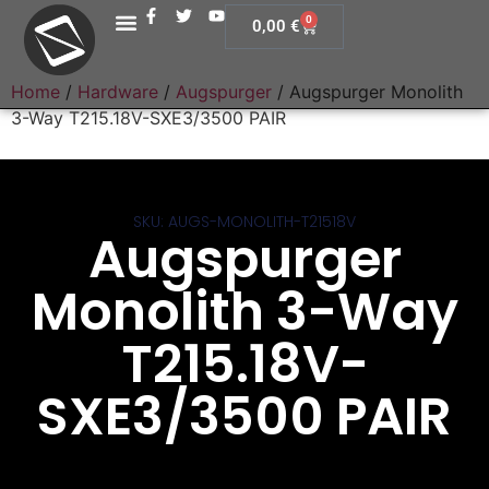
0
0,00
€
Home
/
Hardware
/
Augspurger
/ Augspurger Monolith
3-Way T215.18V-SXE3/3500 PAIR
SKU: AUGS-MONOLITH-T21518V
Augspurger
Monolith 3-Way
T215.18V-
SXE3/3500 PAIR