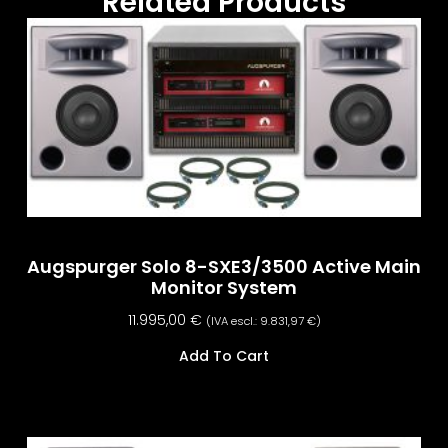
Related Products
Augspurger Solo 8-SXE3/3500 Active Main
Monitor System
11.995,00
€
(IVA escl.:
9.831,97
€
)
Add To Cart