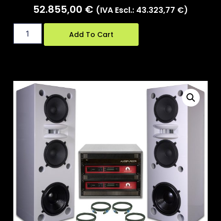
52.855,00
€
(IVA Escl.:
43.323,77
€
)
Add To Cart