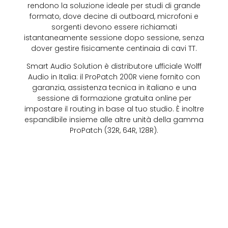
rendono la soluzione ideale per studi di grande
formato, dove decine di outboard, microfoni e
sorgenti devono essere richiamati
istantaneamente sessione dopo sessione, senza
dover gestire fisicamente centinaia di cavi TT.
Smart Audio Solution è distributore ufficiale Wolff
Audio in Italia: il ProPatch 200R viene fornito con
garanzia, assistenza tecnica in italiano e una
sessione di formazione gratuita online per
impostare il routing in base al tuo studio. È inoltre
espandibile insieme alle altre unità della gamma
ProPatch (32R, 64R, 128R).
Features:
100 in/100 out analogiche con controllo
software.
Relay-based technology per un percorso
audio a compromessi zero.
Incroci audio trasparenti al 100%; nessun
switch FET o recupero di guadagno a fine