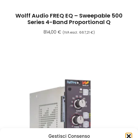
Wolff Audio FREQ EQ – Sweepable 500
Series 4-Band Proportional Q
814,00
€
(IVA escl.:
667,21
€
)
Aggiungi Al Carrello
Gestisci Consenso