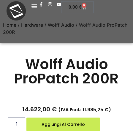
0
0,00
€
Home
/
Hardware
/
Wolff Audio
/ Wolff Audio ProPatch
200R
Wolff Audio
ProPatch 200R
Tempo di consegna 3 Settimane
14.622,00
€
(IVA Escl.:
11.985,25
€
)
Aggiungi Al Carrello