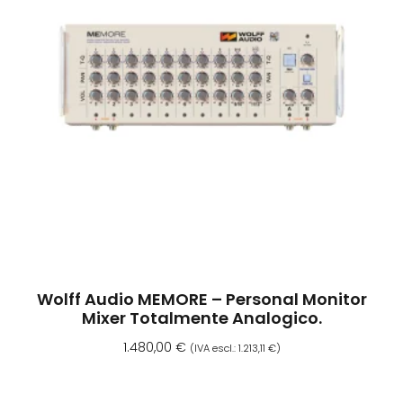
Wolff Audio MEMORE – Personal Monitor
Mixer Totalmente Analogico.
1.480,00
€
(IVA escl.:
1.213,11
€
)
Aggiungi Al Carrello