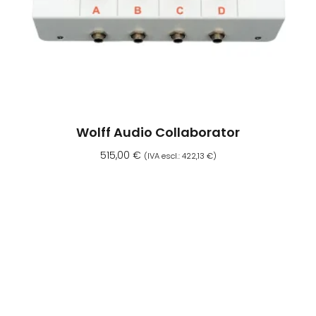
Wolff Audio Collaborator
515,00
€
(IVA escl.:
422,13
€
)
Aggiungi Al Carrello