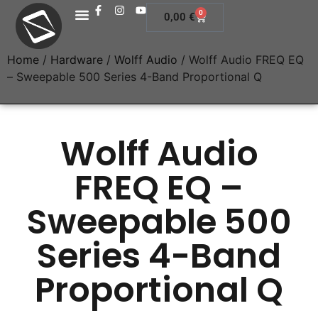
0
0,00
€
Home
/
Hardware
/
Wolff Audio
/ Wolff Audio FREQ EQ
– Sweepable 500 Series 4-Band Proportional Q
Wolff Audio
FREQ EQ –
Sweepable 500
Series 4-Band
Proportional Q