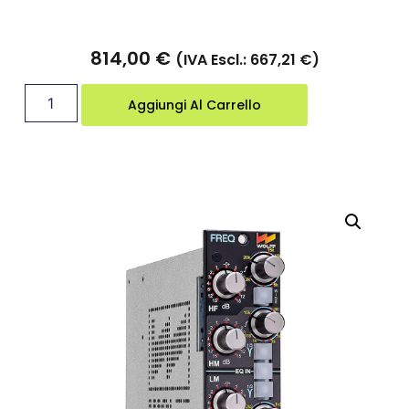
Tempo di consegna 2 Settimane
814,00
€
(IVA Escl.:
667,21
€
)
Aggiungi Al Carrello