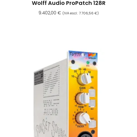
Wolff Audio ProPatch 128R
9.402,00
€
(IVA escl.:
7.706,56
€
)
Aggiungi Al Carrello