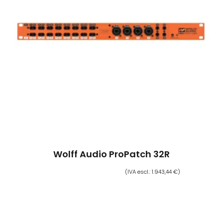
Wolff Audio ProPatch 32R
2.470,00
€
2.371,00
€
(IVA escl.:
1.943,44
€
)
Aggiungi Al Carrello