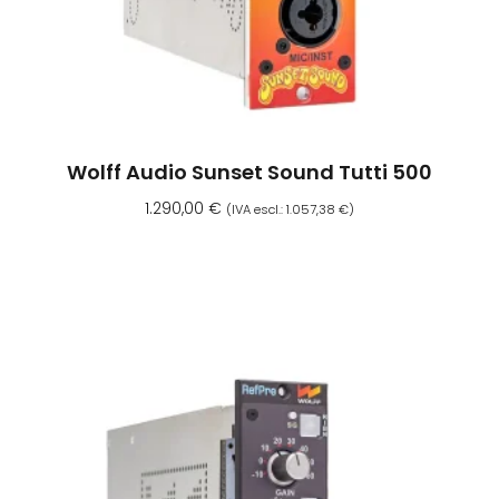
Wolff Audio Sunset Sound Tutti 500
1.290,00
€
(IVA escl.:
1.057,38
€
)
Aggiungi Al Carrello