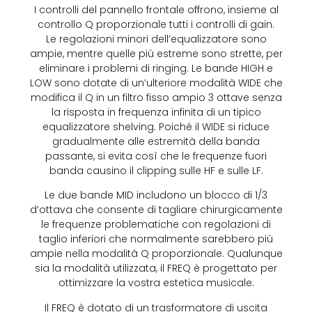
I controlli del pannello frontale offrono, insieme al
controllo Q proporzionale tutti i controlli di gain.
Le regolazioni minori dell’equalizzatore sono
ampie, mentre quelle più estreme sono strette, per
eliminare i problemi di ringing. Le bande HIGH e
LOW sono dotate di un’ulteriore modalità WIDE che
modifica il Q in un filtro fisso ampio 3 ottave senza
la risposta in frequenza infinita di un tipico
equalizzatore shelving. Poiché il WIDE si riduce
gradualmente alle estremità della banda
passante, si evita così che le frequenze fuori
banda causino il clipping sulle HF e sulle LF.
Le due bande MID includono un blocco di 1/3
d’ottava che consente di tagliare chirurgicamente
le frequenze problematiche con regolazioni di
taglio inferiori che normalmente sarebbero più
ampie nella modalità Q proporzionale. Qualunque
sia la modalità utilizzata, il FREQ è progettato per
ottimizzare la vostra estetica musicale.
Il FREQ è dotato di un trasformatore di uscita