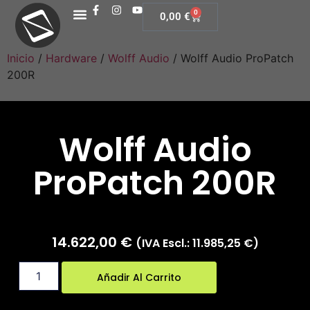
0
0,00
€
Inicio
/
Hardware
/
Wolff Audio
/ Wolff Audio ProPatch
200R
Wolff Audio
ProPatch 200R
14.622,00
€
(IVA Escl.:
11.985,25
€
)
Añadir Al Carrito