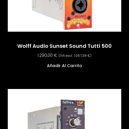
Wolff Audio Sunset Sound Tutti 500
1.290,00
€
(IVA escl.:
1.057,38
€
)
Añadir Al Carrito