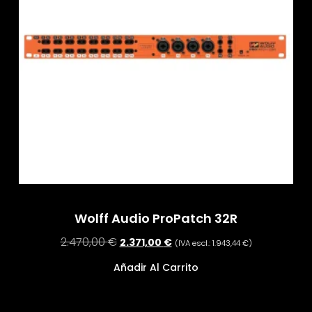
Wolff Audio ProPatch 32R
2.470,00
€
2.371,00
€
(IVA escl.:
1.943,44
€
)
Añadir Al Carrito