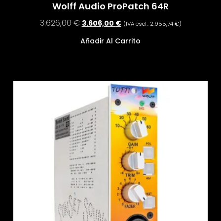
Wolff Audio ProPatch 64R
3.626,00
€
3.606,00
€
(IVA escl.:
2.955,74
€
)
Añadir Al Carrito