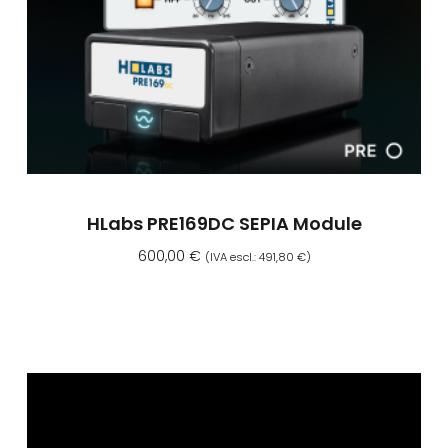
HLabs PRE169DC SEPIA Module
600,00
€
(IVA escl.:
491,80
€
)
Aggiungi Al Carrello