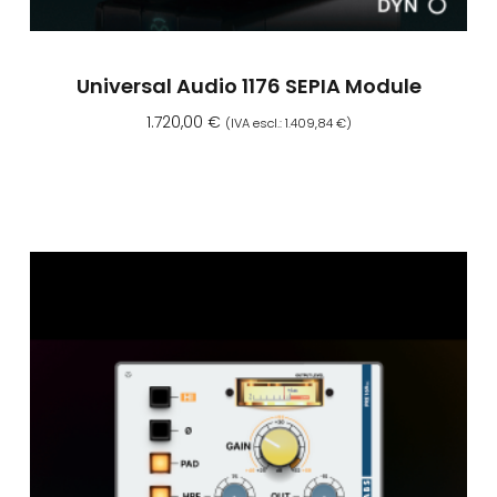
Universal Audio 1176 SEPIA Module
1.720,00
€
(IVA escl.:
1.409,84
€
)
Aggiungi Al Carrello