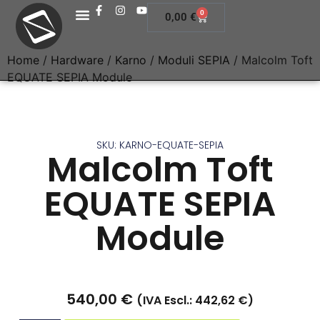
0
0,00
€
Home
/
Hardware
/
Karno
/
Moduli SEPIA
/ Malcolm Toft
EQUATE SEPIA Module
SKU: KARNO-EQUATE-SEPIA
Malcolm Toft
EQUATE SEPIA
Module
540,00
€
(IVA Escl.:
442,62
€
)