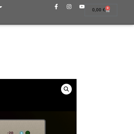
0
0,00
€