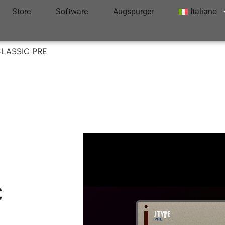
Store
Software
Augspurger
Italiano
CLASSIC PRE
C