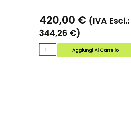
420,00
€
(IVA Escl.:
344,26
€
)
Aggiungi Al Carrello