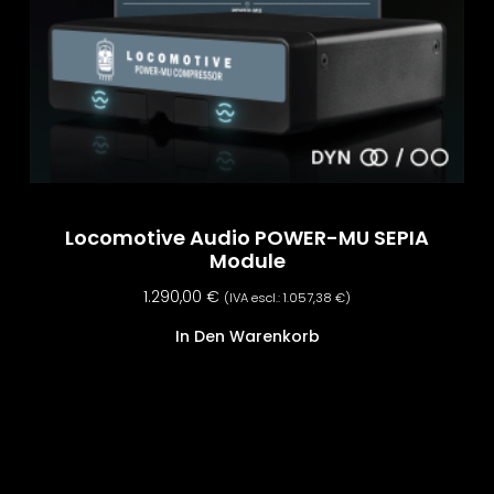
Locomotive Audio POWER-MU SEPIA
Module
1.290,00
€
(IVA escl.:
1.057,38
€
)
In Den Warenkorb