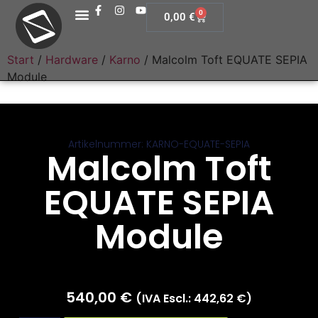
0
0,00
€
Start
/
Hardware
/
Karno
/ Malcolm Toft EQUATE SEPIA
Module
Artikelnummer: KARNO-EQUATE-SEPIA
Malcolm Toft
EQUATE SEPIA
Module
540,00
€
(IVA Escl.:
442,62
€
)