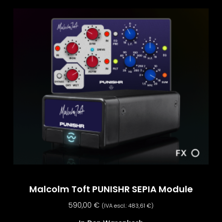
Malcolm Toft PUNISHR SEPIA Module
590,00
€
(IVA escl.:
483,61
€
)