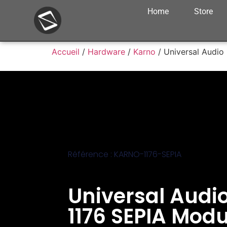
Home
Store
Accueil
/
Hardware
/
Karno
/ Universal Audio
Référence : KARNO-1176-SEPIA
Universal Audi
1176 SEPIA Modu