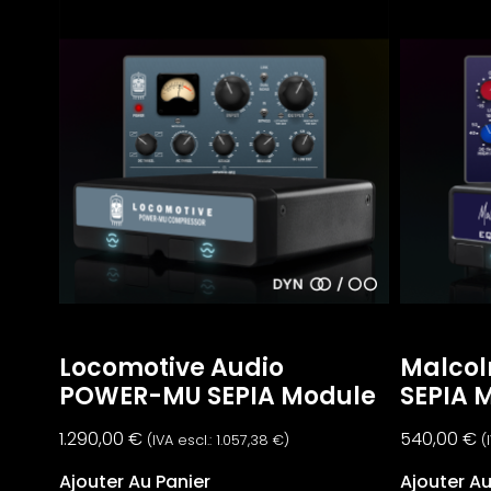
Locomotive Audio
Malcol
POWER-MU SEPIA Module
SEPIA 
1.290,00
€
540,00
€
(IVA escl.:
1.057,38
€
)
(
Ajouter Au Panier
Ajouter Au