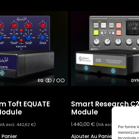
m Toft EQUATE
Smart Research C2
Module
Module
1.440,00
€
IVA escl.:
442,62
€
)
(IVA escl.:
1.180,33
€
)
Per fornire 
memorizzare 
 Panier
Ajouter Au Panier
tecnologie c