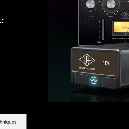
:
chniques