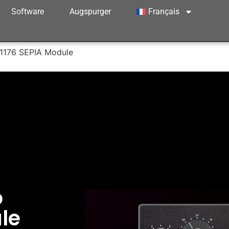
Software
Augspurger
Français
 1176 SEPIA Module
o
le