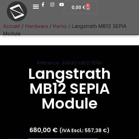
0
0,00
€
Accueil
/
Hardware
/
Karno
/ Langstrath MB12 SEPIA
Module
Référence : KARNO-MB12-SEPIA
Langstrath
MB12 SEPIA
Module
680,00
€
(IVA Escl.:
557,38
€
)