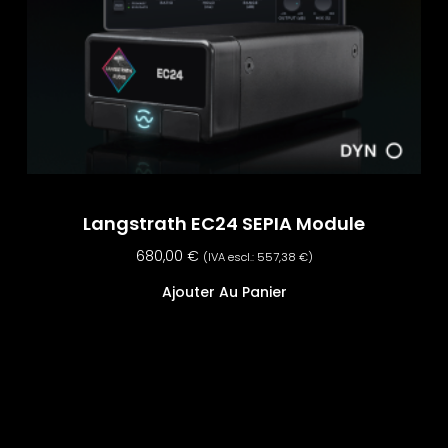
Langstrath EC24 SEPIA Module
680,00
€
(IVA escl.:
557,38
€
)
Ajouter Au Panier