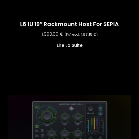
L6 1U 19″ Rackmount Host For SEPIA
1.990,00
€
(IVA escl.:
1.631,15
€
)
Lire La Suite