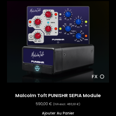
Malcolm Toft PUNISHR SEPIA Module
590,00
€
(IVA escl.:
483,61
€
)
Ajouter Au Panier