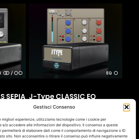
S SEPIA
J-Type CLASSIC EQ
Gestisci Consenso
470,00
€
(IVA escl.:
385,25
€
)
le migliori esperienze, utilizziamo tecnologie come i cookie per
e/o accedere alle informazioni del dispositivo. Il consenso a queste
Añadir Al Carrito
i permetterà di elaborare dati come il comportamento di navigazione o ID
sto sito. Non acconsentire o ritirare il consenso può influire negativamente