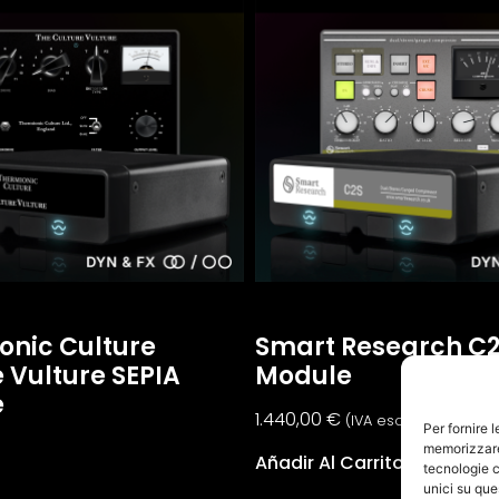
onic Culture
Smart Research C2
 Vulture SEPIA
Module
e
1.440,00
€
(IVA escl.:
1.180,33
€
)
Per fornire 
memorizzare 
Añadir Al Carrito
tecnologie c
unici su que