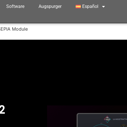
Software
Augspurger
Español
SEPIA Module
2