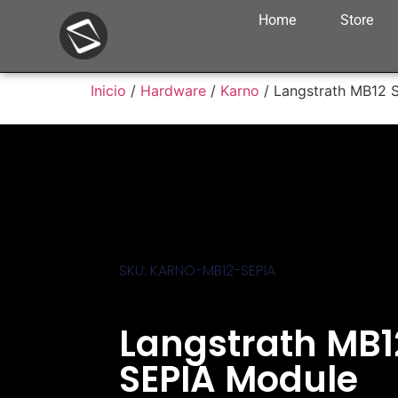
Home
Store
Inicio
/
Hardware
/
Karno
/ Langstrath MB12 
SKU: KARNO-MB12-SEPIA
Langstrath MB1
SEPIA Module