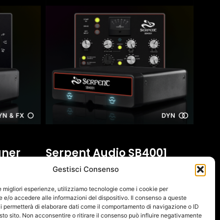
gner
Serpent Audio SB4001
SEPIA Module
Gestisci Consenso
1.200,00
€
(IVA escl.:
983,61
€
)
le migliori esperienze, utilizziamo tecnologie come i cookie per
e/o accedere alle informazioni del dispositivo. Il consenso a queste
Ajouter Au Panier
i permetterà di elaborare dati come il comportamento di navigazione o ID
sto sito. Non acconsentire o ritirare il consenso può influire negativamente