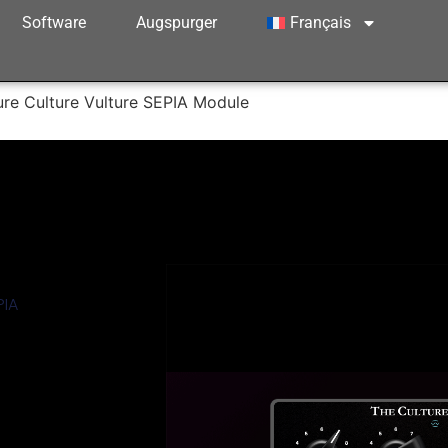
Software
Augspurger
Français
ure Culture Vulture SEPIA Module
PIA