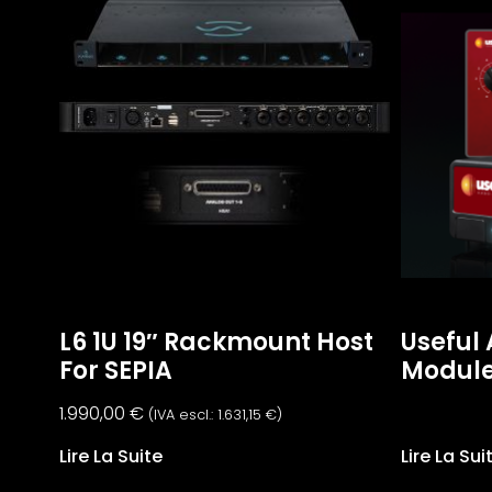
L6 1U 19″ Rackmount Host
Useful 
For SEPIA
Modul
1.990,00
€
(IVA escl.:
1.631,15
€
)
Lire La Suite
Lire La Sui