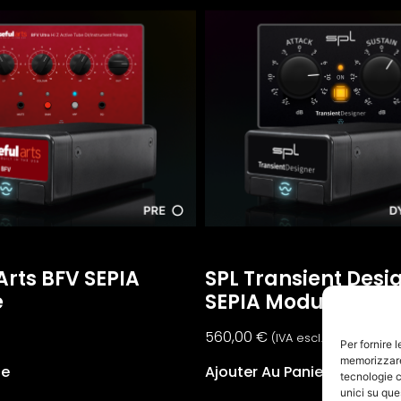
Arts BFV SEPIA
SPL Transient Desi
e
SEPIA Module
560,00
€
(IVA escl.:
459,02
€
)
Per fornire 
memorizzare 
te
Ajouter Au Panier
tecnologie c
unici su que