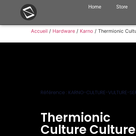
Home
Store
Accueil
/
Hardware
/
Karno
/ Thermionic Cult
Référence : KARNO-CULTURE-VULTURE-SE
Thermionic
Culture Culture