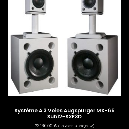
Système À 3 Voies Augspurger MX-65
Sub12-SXE3D
23.180,00
€
(IVA escl.:
19.000,00
€
)