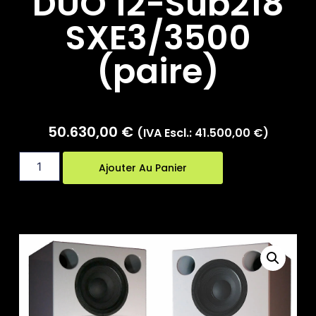
DUO 12-Sub218
SXE3/3500
(paire)
50.630,00
€
(IVA Escl.:
41.500,00
€
)
Ajouter Au Panier