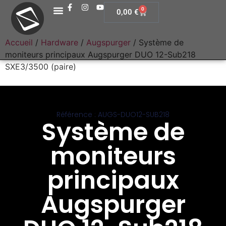
0
0,00
€
Accueil
/
Hardware
/
Augspurger
/ Système de
moniteurs principaux Augspurger DUO 12-Sub218
SXE3/3500 (paire)
Référence : AUGS-DUO12-SUB218
Système de
moniteurs
principaux
Augspurger