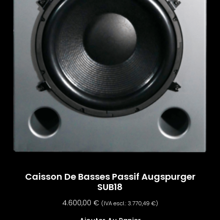
Caisson De Basses Passif Augspurger
SUB18
4.600,00
€
(IVA escl.:
3.770,49
€
)