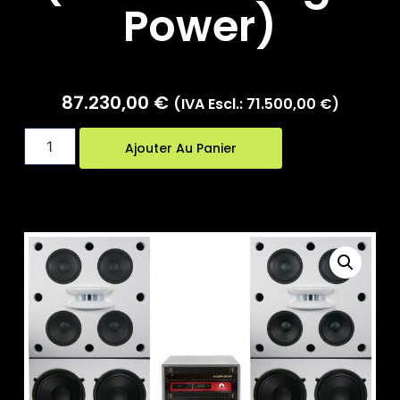
Power)
87.230,00
€
(IVA Escl.:
71.500,00
€
)
Ajouter Au Panier