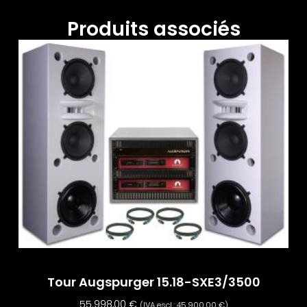
Produits associés
Tour Augspurger 15.18-SXE3/3500
55.998,00
€
(IVA escl.:
45.900,00
€
)