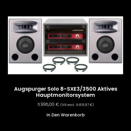
Augspurger Solo 8-SXE3/3500 Aktives
Hauptmonitorsystem
11.995,00
€
(IVA escl.:
9.831,97
€
)
In Den Warenkorb