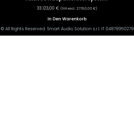
33.123,00
€
(IVA escl.:
27.150,00
€
)
In Den Warenkorb
© All Rights Reserved. Smart Audio Solution s.r.l. IT 04879950279