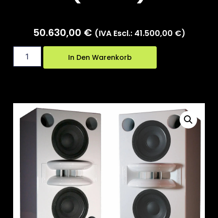
50.630,00
€
(IVA Escl.:
41.500,00
€
)
In Den Warenkorb