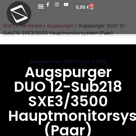
0
0,00
€
Start
/
Hardware
/
Augspurger
/ Augspurger DUO 12-
Sub218 SXE3/3500 Hauptmonitorsystem (Paar)
Artikelnummer: AUGS-DUO12-SUB218
Augspurger
DUO 12-Sub218
SXE3/3500
Hauptmonitorsy
(Paar)