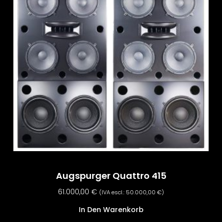
Augspurger Quattro 415
61.000,00
€
(IVA escl.:
50.000,00
€
)
In Den Warenkorb