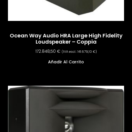
Ocean Way Audio HRA Large High Fidelity
Loudspeaker – Coppia
172.848,50
€
(IVA escl.:
141.679,10
€
)
Añadir Al Carrito