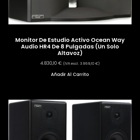
Monitor De Estudio Activo Ocean Way
Audio HR4 De 8 Pulgadas (un Solo
Altavoz)
4.830,10
€
(IVA escl.:
3.959,10
€
)
Añadir Al Carrito