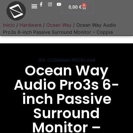
0
0,00
€
Inicio
/
Hardware
/
Ocean Way
/ Ocean Way Audio
Pro3s 6-inch Passive Surround Monitor – Coppia
SKU: OCEANWAY-PRO3S-PAIR
Ocean Way
Audio Pro3s 6-
inch Passive
Surround
Monitor –