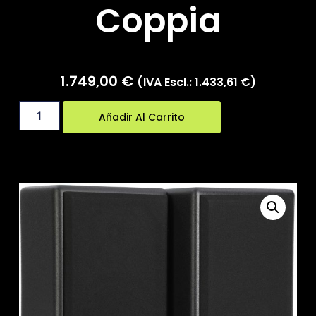
Coppia
1.749,00
€
(IVA Escl.:
1.433,61
€
)
Añadir Al Carrito