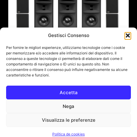
Gestisci Consenso
Per fornire le migliori esperienze, utilizziamo tecnologie come i cookie
per memorizzare e/o accedere alle informazioni del dispositivo. Il
consenso a queste tecnologie ci permetterà di elaborare dati come il
comportamento di navigazione o ID unici su questo sito. Non
acconsentire o ritirare il consenso può influire negativamente su alcune
caratteristiche e funzioni.
Accetta
Ocean Way Audio 9.1.4: Sistema De
Monitores De Estudio Con Audio Inmersivo
Nega
104.419,94
€
(IVA escl.:
85.590,11
€
)
Visualizza le preferenze
Añadir Al Carrito
© All Rights Reserved. Smart Audio Solution s.r.l. IT 04879950279
Política de cookies