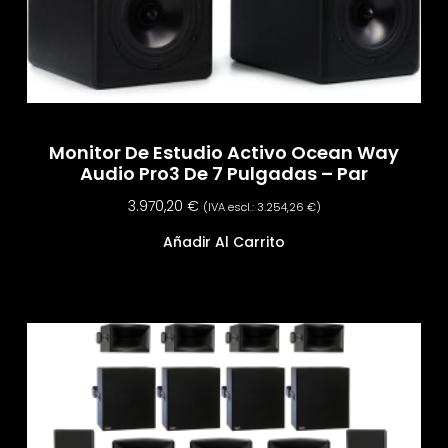
Monitor De Estudio Activo Ocean Way
Audio Pro3 De 7 Pulgadas – Par
3.970,20
€
(IVA escl.:
3.254,26
€
)
Añadir Al Carrito