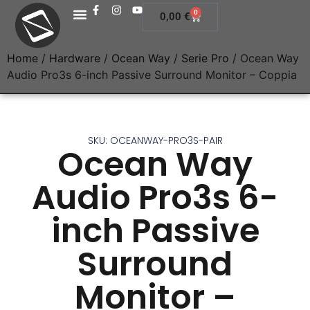
0
0,00
€
Home
/
Hardware
/
Ocean Way
/
Serie Pro
/ Ocean Way
Audio Pro3s 6-inch Passive Surround Monitor – Coppia
SKU: OCEANWAY-PRO3S-PAIR
Ocean Way
Audio Pro3s 6-
inch Passive
Surround
Monitor –