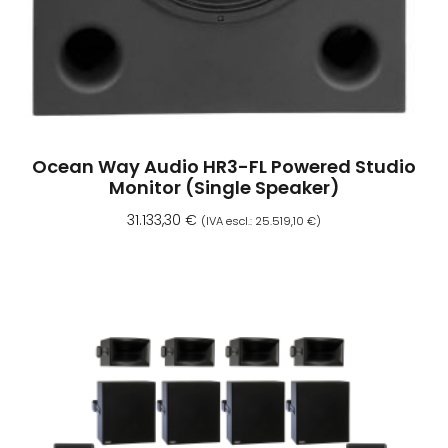
Ocean Way Audio HR3-FL Powered Studio
Monitor (Single Speaker)
31.133,30
€
(IVA escl.:
25.519,10
€
)
Aggiungi Al Carrello