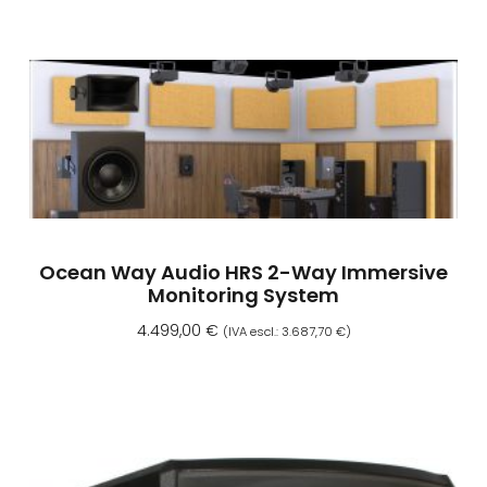
Ocean Way Audio HRS 2-Way Immersive
Monitoring System
4.499,00
€
(IVA escl.:
3.687,70
€
)
Aggiungi Al Carrello