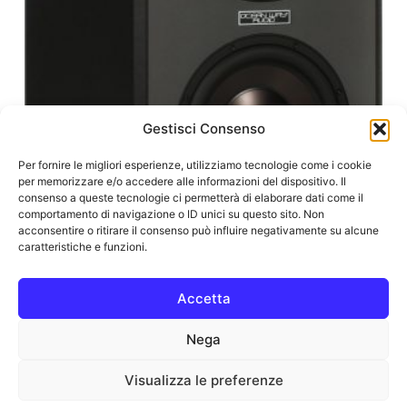
Gestisci Consenso
Per fornire le migliori esperienze, utilizziamo tecnologie come i cookie
per memorizzare e/o accedere alle informazioni del dispositivo. Il
consenso a queste tecnologie ci permetterà di elaborare dati come il
comportamento di navigazione o ID unici su questo sito. Non
acconsentire o ritirare il consenso può influire negativamente su alcune
caratteristiche e funzioni.
Accetta
Ocean Way Audio HR3.5 Twin 12-Inch Tri-
Amped Reference Monitor – Coppia
Nega
25.918,00
€
(IVA escl.:
21.244,26
€
)
Visualizza le preferenze
Aggiungi Al Carrello