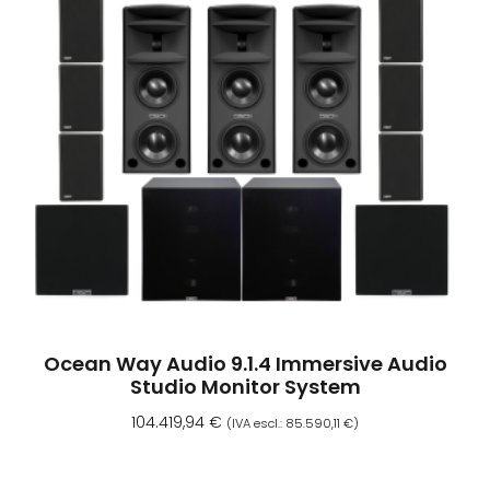
Ocean Way Audio 9.1.4 Immersive Audio
Studio Monitor System
104.419,94
€
(IVA escl.:
85.590,11
€
)
Aggiungi Al Carrello