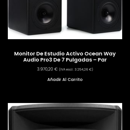
Monitor De Estudio Activo Ocean Way
Audio Pro3 De 7 Pulgadas – Par
3.970,20
€
(IVA escl.:
3.254,26
€
)
Añadir Al Carrito