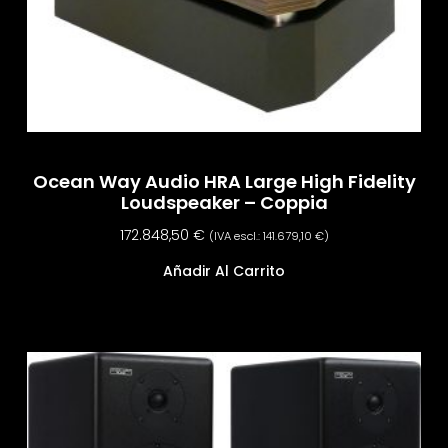
Ocean Way Audio HRA Large High Fidelity
Loudspeaker – Coppia
172.848,50
€
(IVA escl.:
141.679,10
€
)
Añadir Al Carrito