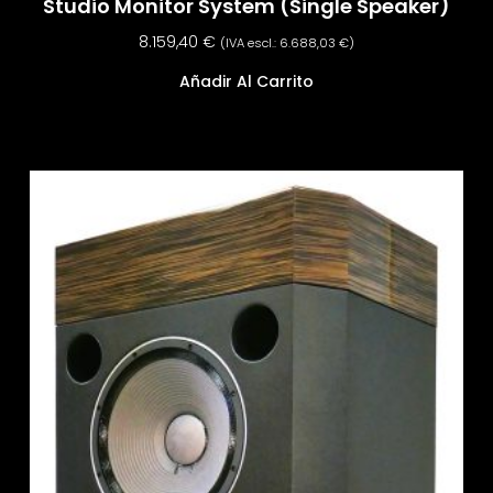
Studio Monitor System (Single Speaker)
8.159,40
€
(IVA escl.:
6.688,03
€
)
Añadir Al Carrito