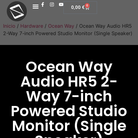
0
0,00
€
Inicio
/
Hardware
/
Ocean Way
/ Ocean Way Audio HR5
2-Way 7-inch Powered Studio Monitor (Single Speaker)
Ocean Way
Audio HR5 2-
Way 7-inch
Powered Studio
Monitor (Single