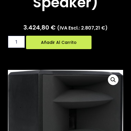
Speaker)
3.424,80
€
(IVA Escl.:
2.807,21
€
)
Añadir Al Carrito