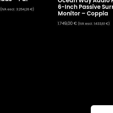
Ocean Way Audio 
6-Inch Passive Su
(IVA escl.:
3.254,26
€
)
Monitor – Coppia
1.749,00
€
(IVA escl.:
1.433,61
€
)