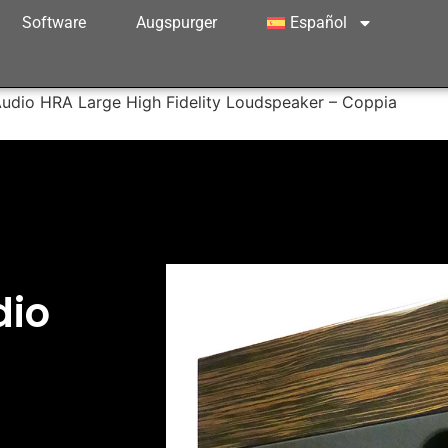
Software
Augspurger
Español
udio HRA Large High Fidelity Loudspeaker – Coppia
dio