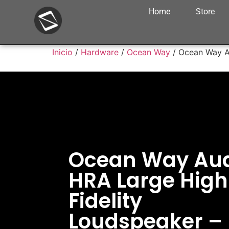
Home
Store
Inicio
/
Hardware
/
Ocean Way
/ Ocean Way A
Ocean Way Au
HRA Large High
Fidelity
Loudspeaker –