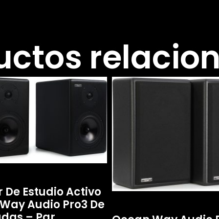
uctos relacio
 De Estudio Activo
Way Audio Pro3 De
adas – Par