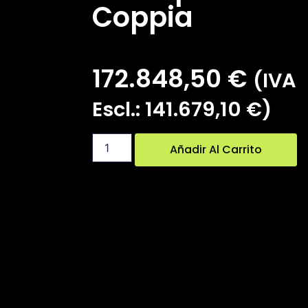
Coppia
172.848,50
€
(IVA
Escl.:
141.679,10
€
)
Añadir Al Carrito