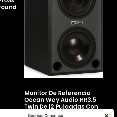
Pro3s
rround
Monitor De Referencia
Ocean Way Audio HR3.5
Twin De 12 Pulgadas Con
Triple Amplificación – Par
Gestisci Consenso