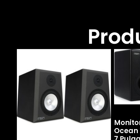
Prod
Monitor
Ocean 
7 Pulg