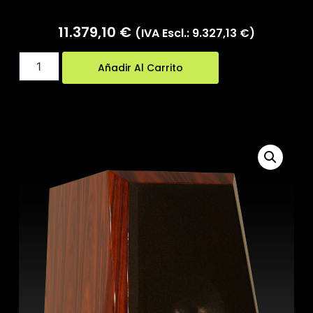
11.379,10
€
(IVA Escl.:
9.327,13
€
)
Añadir Al Carrito