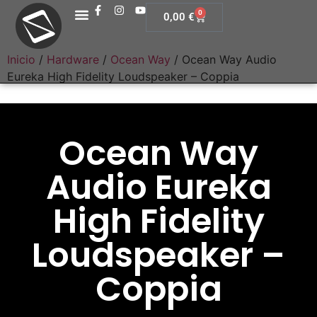
0
0,00
€
Inicio
/
Hardware
/
Ocean Way
/ Ocean Way Audio
Eureka High Fidelity Loudspeaker – Coppia
Ocean Way
Audio Eureka
High Fidelity
Loudspeaker –
Coppia