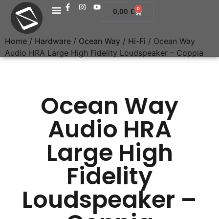
0
0,00
€
Home
/
Hardware
/
Ocean Way
/
Hi-Fi
/ Ocean Way
Audio HRA Large High Fidelity Loudspeaker – Coppia
Ocean Way
Audio HRA
Large High
Fidelity
Loudspeaker –