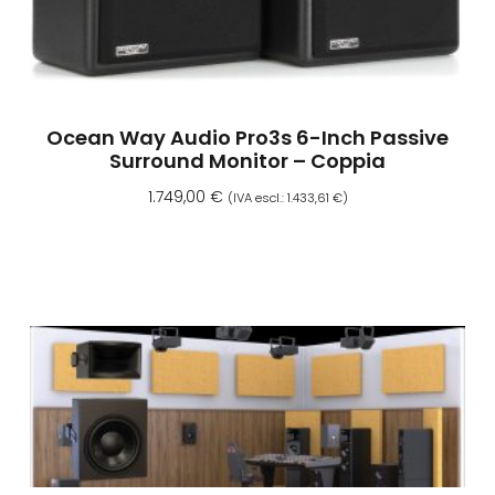
Ocean Way Audio Pro3s 6-Inch Passive
Surround Monitor – Coppia
1.749,00
€
(IVA escl.:
1.433,61
€
)
Aggiungi Al Carrello