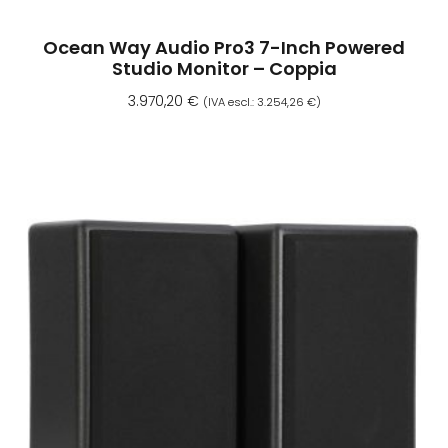
Ocean Way Audio Pro3 7-Inch Powered
Studio Monitor – Coppia
3.970,20
€
(IVA escl.:
3.254,26
€
)
Aggiungi Al Carrello