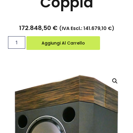
Coppia
172.848,50
€
(IVA Escl.:
141.679,10
€
)
Aggiungi Al Carrello