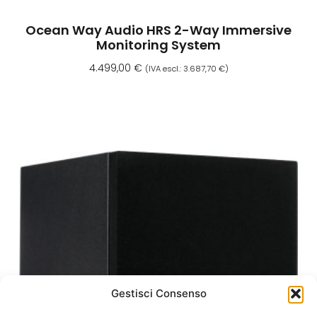
Ocean Way Audio HRS 2-Way Immersive
Monitoring System
4.499,00
€
(IVA escl.:
3.687,70
€
)
Aggiungi Al Carrello
Gestisci Consenso