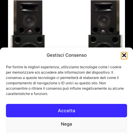
Gestisci Consenso
Per fornire le migliori esperienze, utilizziamo tecnologie come i cookie
per memorizzare e/o accedere alle informazioni del dispositivo. Il
consenso a queste tecnologie ci permetterà di elaborare dati come il
comportamento di navigazione o ID unici su questo sito. Non
acconsentire o ritirare il consenso può influire negativamente su alcune
caratteristiche e funzioni.
Accetta
Système D’enceintes Principales Actives
Augspurger Solo 8-Sub212-SXE3/3500
Nega
33.123,00
€
(IVA escl.:
27.150,00
€
)