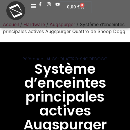
0
0,00
€
Accueil
/
Hardware
/
Augspurger
/ Système d’enceintes
principales actives Augspurger Quattro de Snoop Dogg
Référence : AUGS-QUATTRO-SNOOPDOGG
Système
d’enceintes
principales
actives
Augspurger