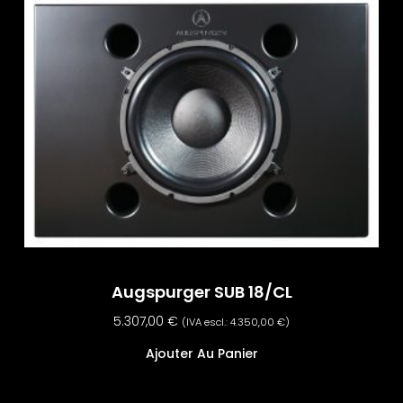
Augspurger SUB 18/CL
5.307,00
€
(IVA escl.:
4.350,00
€
)
Ajouter Au Panier