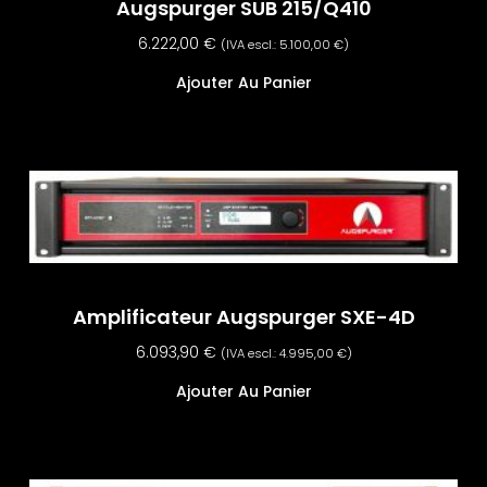
Augspurger SUB 215/Q410
6.222,00
€
(IVA escl.:
5.100,00
€
)
Ajouter Au Panier
Amplificateur Augspurger SXE-4D
6.093,90
€
(IVA escl.:
4.995,00
€
)
Ajouter Au Panier