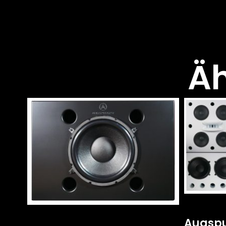
Äh
Augspu