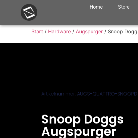
Home
Store
Start
/
Hardware
/
Augspurger
/ Snoop Doggs
Artikelnummer: AUGS-QUATTRO-SNOOP
Snoop Doggs
Augspurger