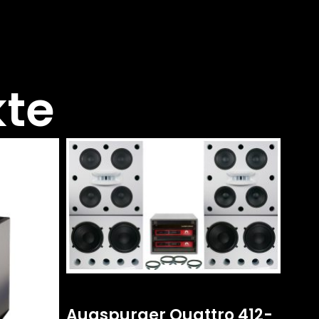
kte
Augspurger Quattro 412-