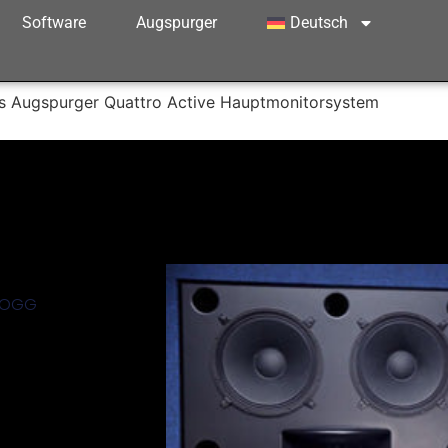
Software
Augspurger
Deutsch
 Augspurger Quattro Active Hauptmonitorsystem
DOGG