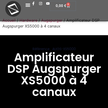
0
0,00
€
Accueil
/
Hardware
/
Augspurger
/ Amplificateur DSP
Augspurger XS5000 à 4 canaux
Référence : AUGS-XS5000
Amplificateur
DSP Augspurger
XS5000 à 4
canaux