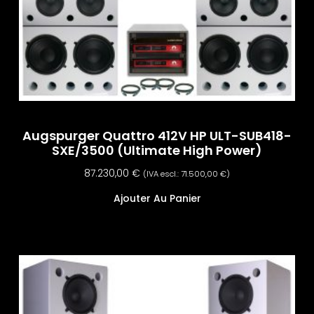
Augspurger Quattro 412V HP ULT-SUB418-
SXE/3500 (Ultimate High Power)
87.230,00
€
(IVA escl.:
71.500,00
€
)
Ajouter Au Panier