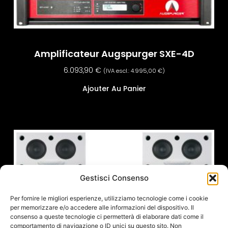
Amplificateur Augspurger SXE-4D
6.093,90
€
(IVA escl.:
4.995,00
€
)
Ajouter Au Panier
Gestisci Consenso
Per fornire le migliori esperienze, utilizziamo tecnologie come i cookie
per memorizzare e/o accedere alle informazioni del dispositivo. Il
consenso a queste tecnologie ci permetterà di elaborare dati come il
comportamento di navigazione o ID unici su questo sito. Non