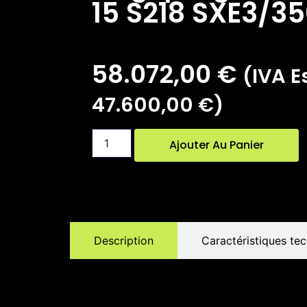
15 S218 SXE3/3
58.072,00
€
(IVA Es
47.600,00
€
)
Ajouter Au Panier
Description
Caractéristiques te