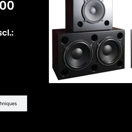
500
cl.:
chniques