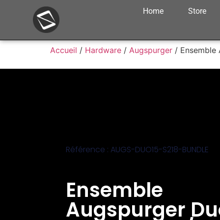
Home
Store
Accueil
/
Hardware
/
Augspurger
/ Ensemble 
Référence : AUGS-DUO15-S218-BUNDLE
Ensemble
Augspurger Du