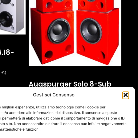
.18-
0
€
)
Augspurger Solo 8-Sub
12-SXE/3500
Gestisci Consenso
29.829,00
€
(IVA escl.:
24.450,00
€
)
le migliori esperienze, utilizziamo tecnologie come i cookie per
e/o accedere alle informazioni del dispositivo. Il consenso a queste
Ajouter Au Panier
i permetterà di elaborare dati come il comportamento di navigazione o ID
sto sito. Non acconsentire o ritirare il consenso può influire negativamente
ratteristiche e funzioni.