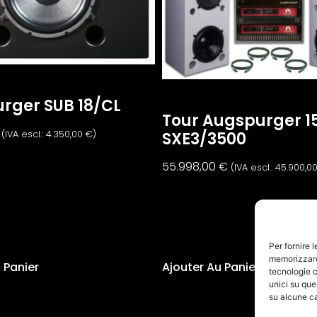
rger SUB 18/CL
Tour Augspurger 15
SXE3/3500
(IVA escl.:
4.350,00
€
)
55.998,00
€
(IVA escl.:
45.900,0
Per fornire 
memorizzare 
 Panier
Ajouter Au Panier
tecnologie c
unici su que
su alcune ca