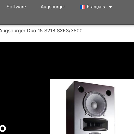
Software
Augspurger
Français
Augspurger Duo 15 S218 SXE3/3500
o