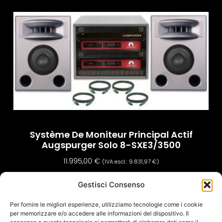
Système De Moniteur Principal Actif
Augspurger Solo 8-SXE3/3500
11.995,00
€
(IVA escl.:
9.831,97
€
)
Ajouter Au Panier
Gestisci Consenso
Per fornire le migliori esperienze, utilizziamo tecnologie come i cookie
per memorizzare e/o accedere alle informazioni del dispositivo. Il