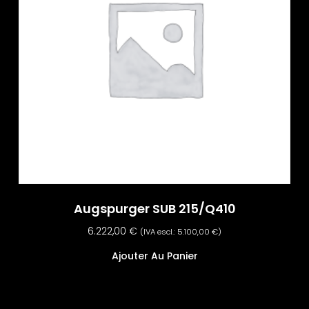
Augspurger SUB 215/Q410
6.222,00
€
(IVA escl.:
5.100,00
€
)
Ajouter Au Panier