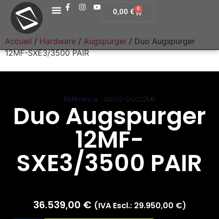
0
0,00
€
Accueil
/
Hardware
/
Augspurger
/ Duo Augspurger
12MF-SXE3/3500 PAIR
Référence : AUGS-DUO12MF
Duo Augspurger
12MF-
SXE3/3500 PAIR
36.539,00
€
(IVA Escl.:
29.950,00
€
)