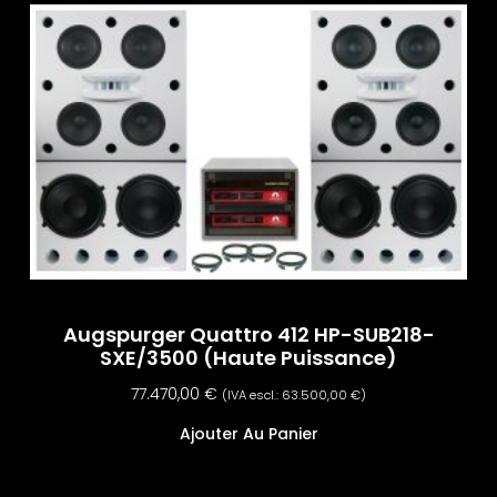
Augspurger Quattro 412 HP-SUB218-
SXE/3500 (haute Puissance)
77.470,00
€
(IVA escl.:
63.500,00
€
)
Ajouter Au Panier