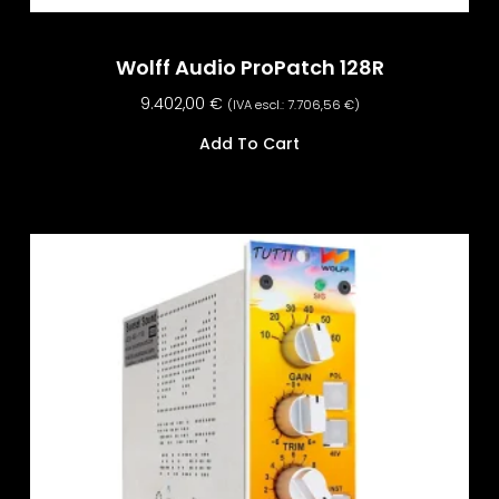
Wolff Audio ProPatch 128R
9.402,00
€
(IVA escl.:
7.706,56
€
)
Add To Cart