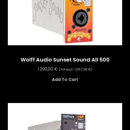
Wolff Audio Sunset Sound All 500
1.290,00
€
(IVA escl.:
1.057,38
€
)
Add To Cart