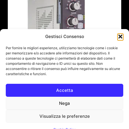
Gestisci Consenso
Per fornire le migliori esperienze, utilizziamo tecnologie come i cookie
per memorizzare e/o accedere alle informazioni del dispositivo. Il
consenso a queste tecnologie ci permetterà di elaborare dati come il
comportamento di navigazione o ID unici su questo sito. Non
acconsentire o ritirare il consenso può influire negativamente su alcune
caratteristiche e funzioni.
Accetta
Wolff Audio RefPre
Nega
708,00
€
(IVA escl.:
580,33
€
)
Visualizza le preferenze
Add To Cart
© All Rights Reserved. Smart Audio Solution s.r.l. EN