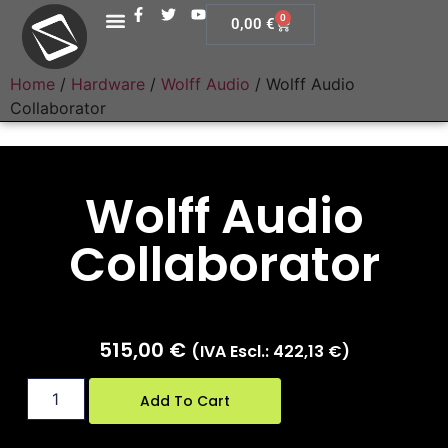
0
0,00
€
Home
/
Hardware
/
Wolff Audio
/ Wolff Audio
Collaborator
Wolff Audio
Collaborator
515,00
€
(IVA Escl.:
422,13
€
)
Add To Cart