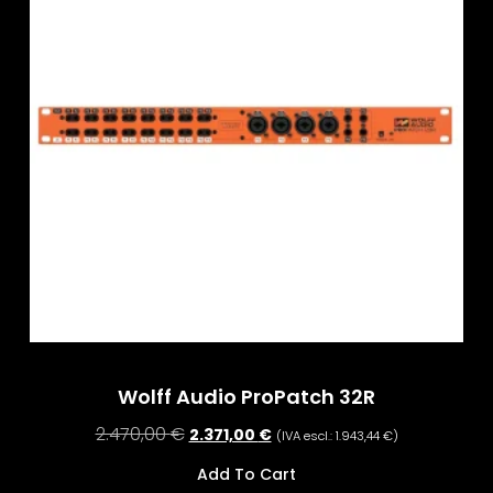
Wolff Audio ProPatch 32R
2.470,00
€
2.371,00
€
(IVA escl.:
1.943,44
€
)
Add To Cart