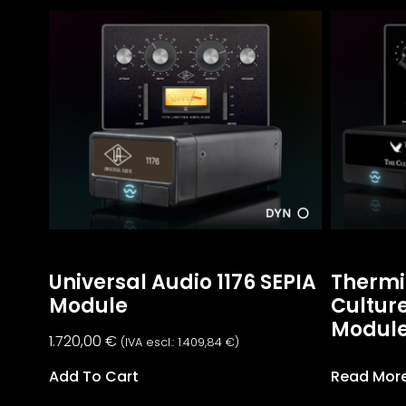
Universal Audio 1176 SEPIA
Thermi
Module
Culture
Modul
1.720,00
€
(IVA escl.:
1.409,84
€
)
Add To Cart
Read Mor