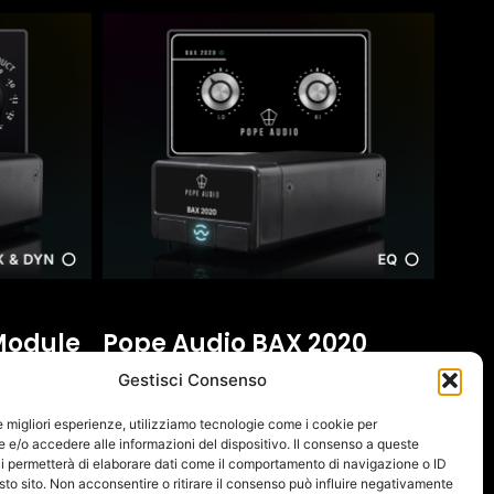
Module
Pope Audio BAX 2020
SEPIA Module
Gestisci Consenso
380,00
€
(IVA escl.:
311,48
€
)
le migliori esperienze, utilizziamo tecnologie come i cookie per
e/o accedere alle informazioni del dispositivo. Il consenso a queste
Add To Cart
i permetterà di elaborare dati come il comportamento di navigazione o ID
sto sito. Non acconsentire o ritirare il consenso può influire negativamente