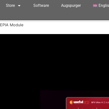
Store
Software
Augspurger
Engli
SEPIA Module