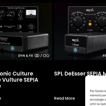
onic Culture
SPL DeEsser SEPIA 
 Vulture SEPIA
e
Per fornire 
memorizzare 
e
Read More
tecnologie c
unici su que