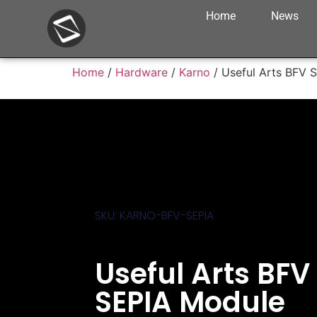
Home
News
Home
/
Hardware
/
Karno
/ Useful Arts BFV 
SKU: KARNO-BFV-SEPIA
Useful Arts BFV
SEPIA Module