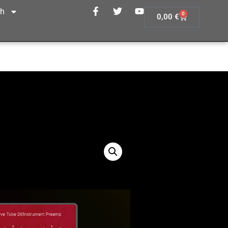
sh
0
0,00
€