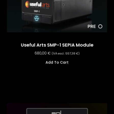
Useful Arts SMP-1 SEPIA Module
680,00
€
(IVA escl.:
557,38
€
)
Add To Cart