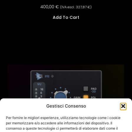
400,00
€
(IVA escl.:
327,87
€
)
Add To Cart
Gestisci Consenso
Per fornire le migliori esperienze, utilizziamo tecnologie come i cookie
per memorizzare e/o accedere alle informazioni del dispositivo. Il
consenso a queste tecnologie ci permetterà di elaborare dati come il