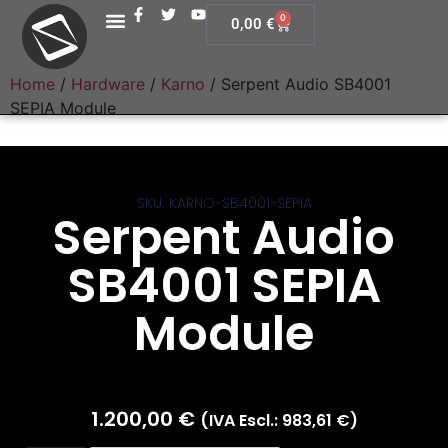
0
0,00
€
Home
/
Hardware
/
Karno
/ Serpent Audio SB4001
SEPIA Module
SKU: KARNO-SB4001-SEPIA
Serpent Audio
SB4001 SEPIA
Module
1.200,00
€
(IVA Escl.:
983,61
€
)