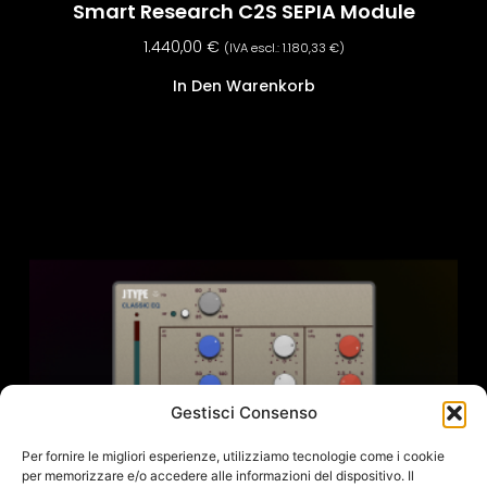
Smart Research C2S SEPIA Module
1.440,00
€
(IVA escl.:
1.180,33
€
)
In Den Warenkorb
Gestisci Consenso
Per fornire le migliori esperienze, utilizziamo tecnologie come i cookie
per memorizzare e/o accedere alle informazioni del dispositivo. Il