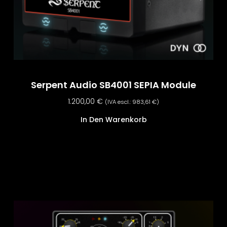
Serpent Audio SB4001 SEPIA Module
1.200,00
€
(IVA escl.:
983,61
€
)
In Den Warenkorb