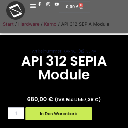
0
0,00
€
Start
/
Hardware
/
Karno
/ API 312 SEPIA Module
Artikelnummer: KARNO-312-SEPIA
API 312 SEPIA
Module
680,00
€
(IVA Escl.:
557,38
€
)
In Den Warenkorb