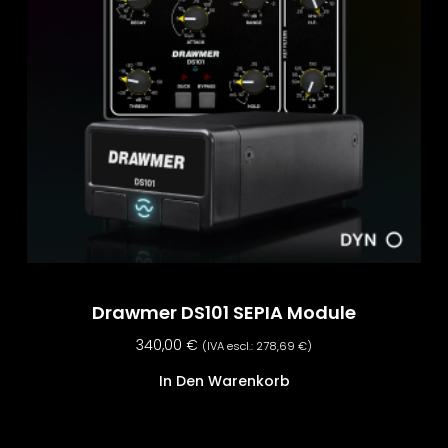
Drawmer DS101 SEPIA Module
340,00
€
(IVA escl.:
278,69
€
)
In Den Warenkorb