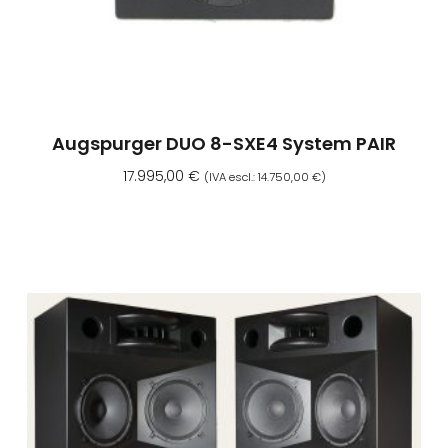
Augspurger DUO 8-SXE4 System PAIR
17.995,00
€
(IVA escl.:
14.750,00
€
)
Aggiungi Al Carrello