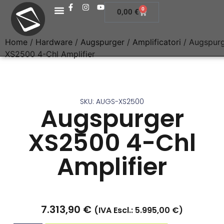
0
0,00
€
Home
/
Hardware
/
Augspurger
/
Amplificatori
/ Augspur
XS2500 4-Chl Amplifier
SKU: AUGS-XS2500
Augspurger
XS2500 4-Chl
Amplifier
7.313,90
€
(IVA Escl.:
5.995,00
€
)