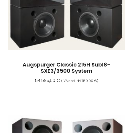
Augspurger Classic 215H Sub18-
SXE3/3500 System
54.595,00
€
(IVA escl.:
44.750,00
€
)
Aggiungi Al Carrello