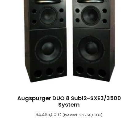
Augspurger DUO 8 Sub12-SXE3/3500
System
34.465,00
€
(IVA escl.:
28.250,00
€
)
Aggiungi Al Carrello