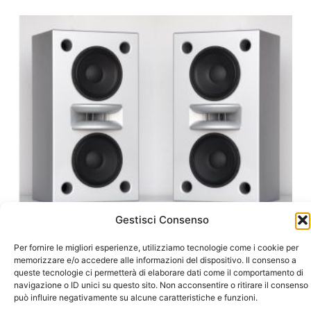
Gestisci Consenso
Per fornire le migliori esperienze, utilizziamo tecnologie come i cookie per
Augspurger Duo 15 Passive Main Monitors
memorizzare e/o accedere alle informazioni del dispositivo. Il consenso a
PAIR
queste tecnologie ci permetterà di elaborare dati come il comportamento di
navigazione o ID unici su questo sito. Non acconsentire o ritirare il consenso
25.640,00
€
(IVA escl.:
21.016,39
€
)
può influire negativamente su alcune caratteristiche e funzioni.