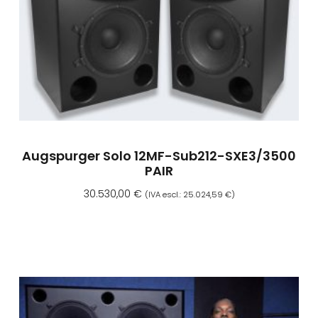
Augspurger Solo 12MF-Sub212-SXE3/3500
PAIR
30.530,00
€
(IVA escl.:
25.024,59
€
)
Aggiungi Al Carrello