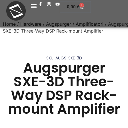
0
0,00
€
Home
/
Hardware
/
Augspurger
/
Amplificatori
/ Augspur
SXE-3D Three-Way DSP Rack-mount Amplifier
SKU: AUGS-SXE-3D
Augspurger
SXE-3D Three-
Way DSP Rack-
mount Amplifier