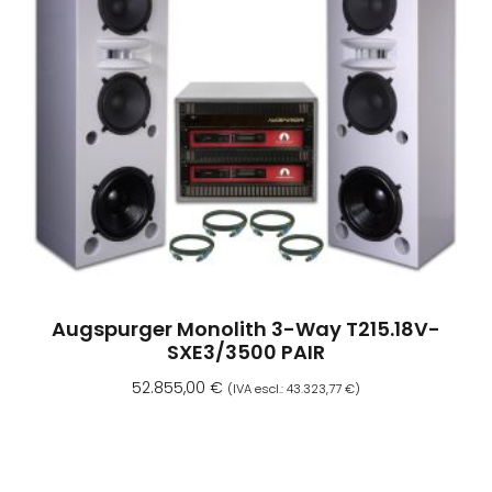
Augspurger Monolith 3-Way T215.18V-
SXE3/3500 PAIR
52.855,00
€
(IVA escl.:
43.323,77
€
)
Aggiungi Al Carrello