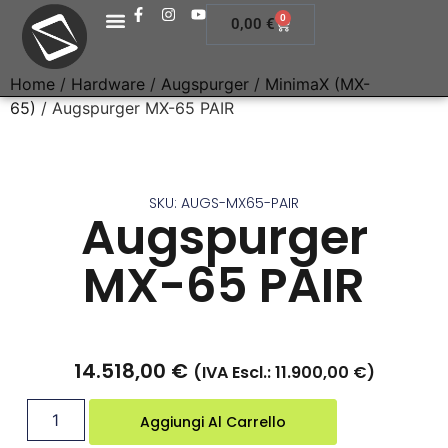
0
0,00
€
Home
/
Hardware
/
Augspurger
/
MinimaX (MX-
65)
/ Augspurger MX-65 PAIR
SKU: AUGS-MX65-PAIR
Augspurger
MX-65 PAIR
14.518,00
€
(IVA Escl.:
11.900,00
€
)
Aggiungi Al Carrello