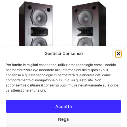
Gestisci Consenso
Per fornire le migliori esperienze, utilizziamo tecnologie come i cookie
per memorizzare e/o accedere alle informazioni del dispositivo. Il
consenso a queste tecnologie ci permetterà di elaborare dati come il
comportamento di navigazione o ID unici su questo sito. Non
acconsentire o ritirare il consenso può influire negativamente su alcune
caratteristiche e funzioni.
Accetta
Augspurger Duo 15 S218 SXE3/3500
System
Nega
55.510,00
€
(IVA escl.:
45.500,00
€
)