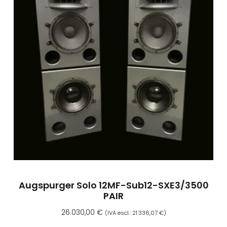
Augspurger Solo 12MF-Sub12-SXE3/3500
PAIR
26.030,00
€
(IVA escl.:
21.336,07
€
)