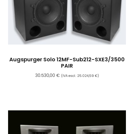
Augspurger Solo 12MF-Sub212-SXE3/3500
PAIR
30.530,00
€
(IVA escl.:
25.024,59
€
)
Aggiungi Al Carrello