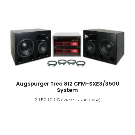
Aggiungi Al Carrello
Augspurger Treo 812 CFM-SXE3/3500
System
30.500,00
€
(IVA escl.:
25.000,00
€
)
Aggiungi Al Carrello