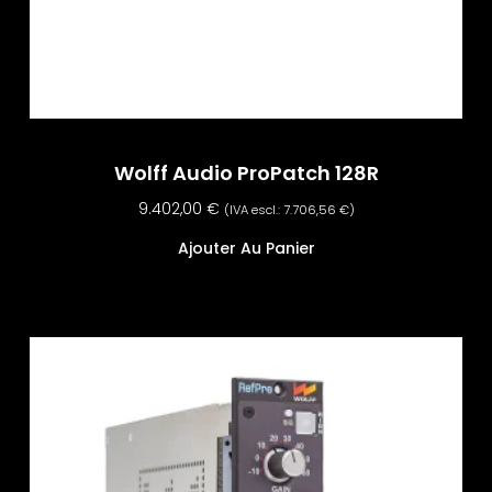
Wolff Audio ProPatch 128R
9.402,00
€
(IVA escl.:
7.706,56
€
)
Ajouter Au Panier