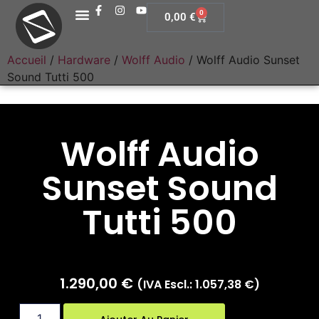
0
0,00
€
Accueil
/
Hardware
/
Wolff Audio
/ Wolff Audio Sunset
Sound Tutti 500
Wolff Audio
Sunset Sound
Tutti 500
1.290,00
€
(IVA Escl.:
1.057,38
€
)