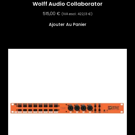
Wolff Audio Collaborator
515,00
€
(IVA escl.:
422,13
€
)
Ajouter Au Panier