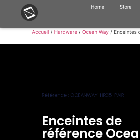
Home
Store
Accueil
/
Hardware
/
Ocean Way
/ Enceintes 
Référence : OCEANWAY-HR35-PAIR
Enceintes de
référence Oce