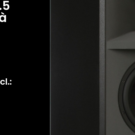
.5
 à
cl.: