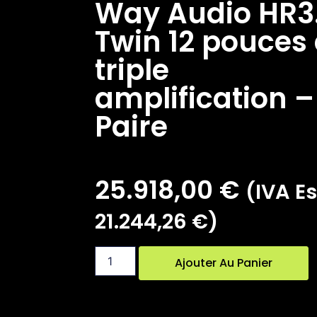
Way Audio HR3
Twin 12 pouces
triple
amplification –
Paire
25.918,00
€
(IVA Es
21.244,26
€
)
Ajouter Au Panier