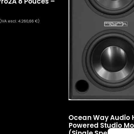
Pro2A 8 Pouces –
(IVA escl.:
4.260,66
€
)
Ocean Way Audio 
Powered Studio Mo
(Single Speaker)