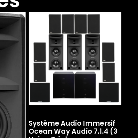
és
Système Audio Immersif
Ocean Way Audio 7.1.4 (3