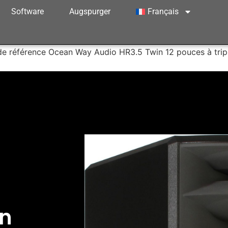
Software
Augspurger
Français
de référence Ocean Way Audio HR3.5 Twin 12 pouces à triple
an