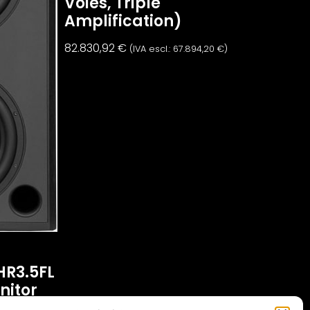
Voies, Triple
Amplification)
82.830,92
€
(IVA escl.:
67.894,20
€
)
HR3.5FL
nitor