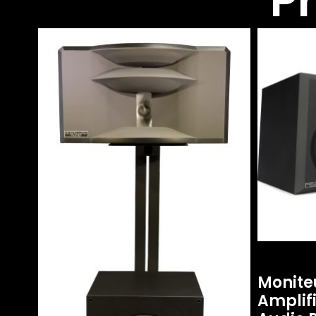
P
Monite
Amplif