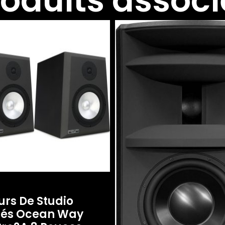
roduits associ
urs De Studio
iés Ocean Way