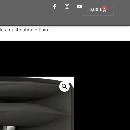
0
0,00
€
 amplification – Paire