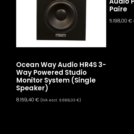
Audio 
Paire
5.198,00
€
Ocean Way Audio HR4S 3-
Way Powered Studio
Monitor System (Single
Speaker)
8.159,40
€
(IVA escl.:
6.688,03
€
)