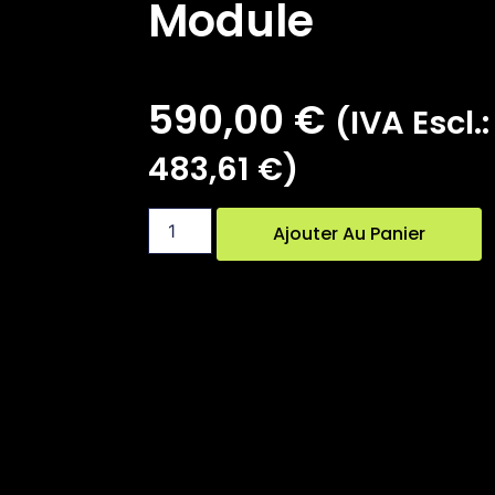
Module
590,00
€
(IVA Escl.:
483,61
€
)
Ajouter Au Panier