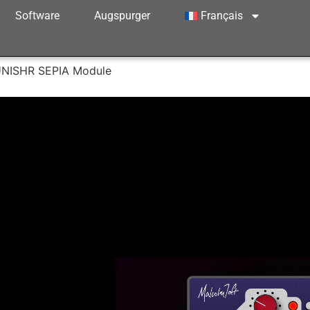
Software
Augspurger
Français
UNISHR SEPIA Module