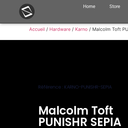
Home
Store
Accueil
/
Hardware
/
Karno
/ Malcolm Toft P
Référence : KARNO-PUNISHR-SEPIA
Malcolm Toft
PUNISHR SEPIA