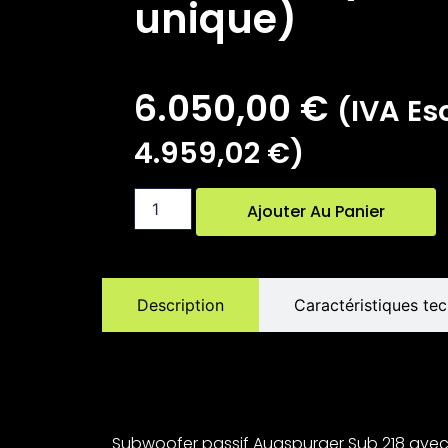
unique)
6.050,00
€
(IVA Esc
4.959,02
€
)
Ajouter Au Panier
Description
Caractéristiques te
Subwoofer passif Augspurger Sub 218 avec