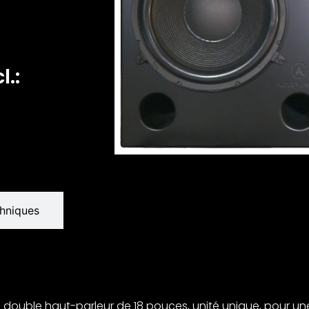
l.:
chniques
 double haut-parleur de 18 pouces, unité unique, pour u