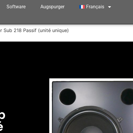
Software
Augspurger
Français
 Sub 218 Passif (unité unique)
b
é