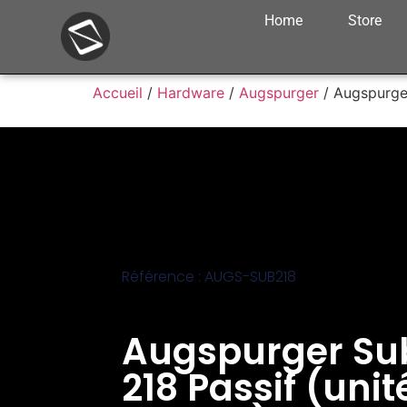
Home
Store
Accueil
/
Hardware
/
Augspurger
/ Augspurger
Référence : AUGS-SUB218
Augspurger Su
218 Passif (unit