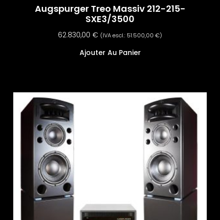
Augspurger Treo Massiv 212-215-
SXE3/3500
62.830,00
€
(IVA escl.:
51.500,00
€
)
Ajouter Au Panier