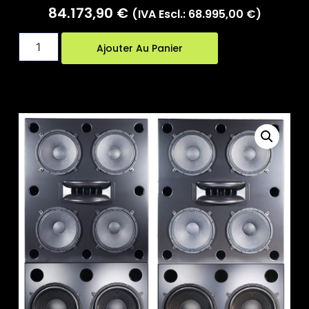
84.173,90
€
(IVA Escl.:
68.995,00
€
)
Ajouter Au Panier