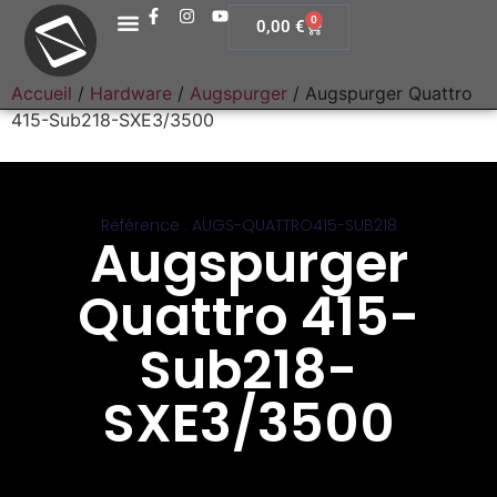
0
0,00
€
Accueil
/
Hardware
/
Augspurger
/ Augspurger Quattro
415-Sub218-SXE3/3500
Référence : AUGS-QUATTRO415-SUB218
Augspurger
Quattro 415-
Sub218-
SXE3/3500