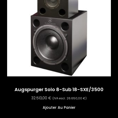
Augspurger Solo 8-Sub 18-SXE/3500
32.513,00
€
(IVA escl.:
26.650,00
€
)
Ajouter Au Panier