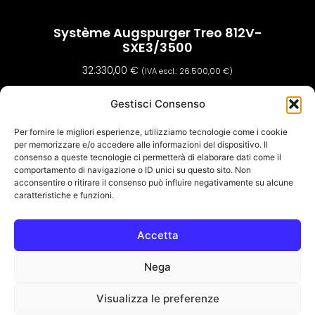
Système Augspurger Treo 812V-
SXE3/3500
32.330,00
€
(IVA escl.:
26.500,00
€
)
Ajouter Au Panier
Gestisci Consenso
Per fornire le migliori esperienze, utilizziamo tecnologie come i cookie
per memorizzare e/o accedere alle informazioni del dispositivo. Il
consenso a queste tecnologie ci permetterà di elaborare dati come il
comportamento di navigazione o ID unici su questo sito. Non
acconsentire o ritirare il consenso può influire negativamente su alcune
caratteristiche e funzioni.
Accetta
Amplificateur Analogique De Référence
Augspurger ARX-400 À Montage En Rack
Nega
4.507,90
€
(IVA escl.:
3.695,00
€
)
Visualizza le preferenze
Ajouter Au Panier