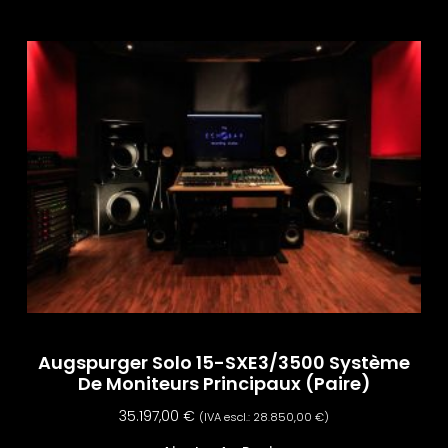
Augspurger Solo 15-SXE3/3500 Système
De Moniteurs Principaux (paire)
35.197,00
€
(IVA escl.:
28.850,00
€
)