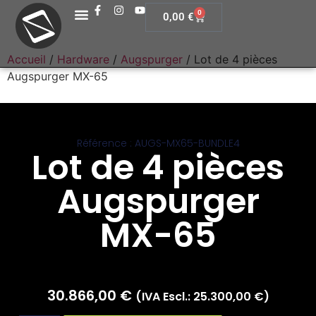
0
0,00
€
Accueil
/
Hardware
/
Augspurger
/ Lot de 4 pièces
Augspurger MX-65
Référence : AUGS-MX65-BUNDLE4
Lot de 4 pièces
Augspurger
MX-65
30.866,00
€
(IVA Escl.:
25.300,00
€
)