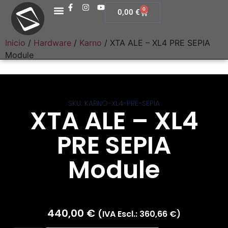
0
0,00
€
Inicio
/
Hardware
/
Karno
/ XTA ALE – XL4 PRE SEPIA
Module
SKU: KARNO-XL4-PRE-SEPIA
XTA ALE – XL4
PRE SEPIA
Module
440,00
€
(IVA Escl.:
360,66
€
)