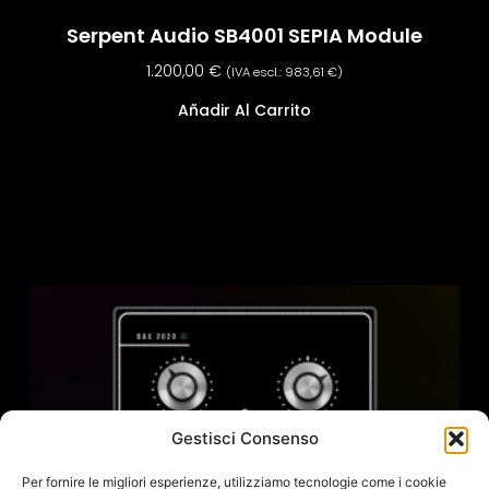
Serpent Audio SB4001 SEPIA Module
1.200,00
€
(IVA escl.:
983,61
€
)
Añadir Al Carrito
Gestisci Consenso
Per fornire le migliori esperienze, utilizziamo tecnologie come i cookie