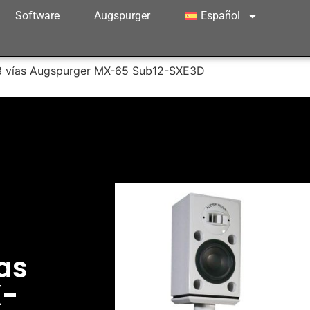
Software
Augspurger
Español
3 vías Augspurger MX-65 Sub12-SXE3D
as
X-