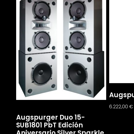
Augspu
6.222,00
€
Augspurger Duo 15-
SUB1801 PbT Edición
Aniversario Silver Sparkle