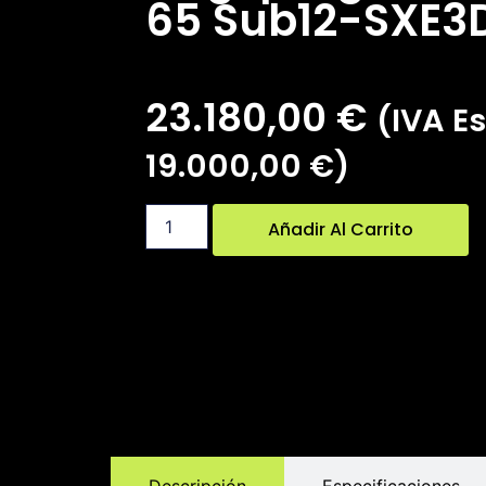
65 Sub12-SXE3
23.180,00
€
(IVA Es
19.000,00
€
)
Añadir Al Carrito