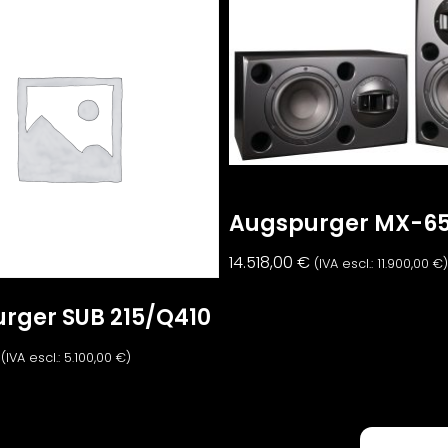
Augspurger MX-65
14.518,00
€
(IVA escl.:
11.900,00
€
)
rger SUB 215/Q410
(IVA escl.:
5.100,00
€
)