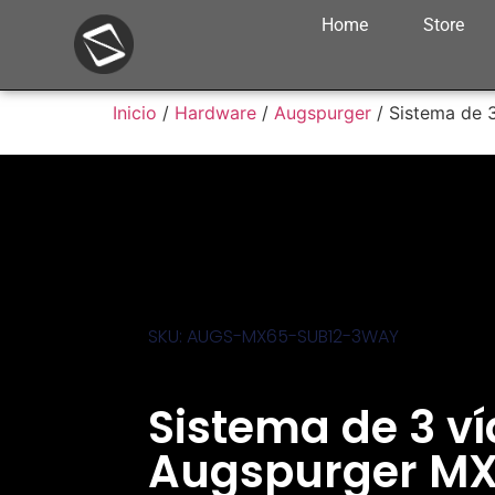
Home
Store
Inicio
/
Hardware
/
Augspurger
/ Sistema de 
SKU: AUGS-MX65-SUB12-3WAY
Sistema de 3 ví
Augspurger M