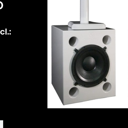
D
cl.: