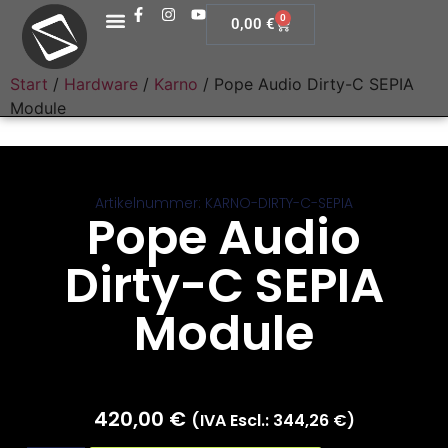
0
0,00
€
Start
/
Hardware
/
Karno
/ Pope Audio Dirty-C SEPIA
Module
Artikelnummer: KARNO-DIRTY-C-SEPIA
Pope Audio
Dirty-C SEPIA
Module
420,00
€
(IVA Escl.:
344,26
€
)