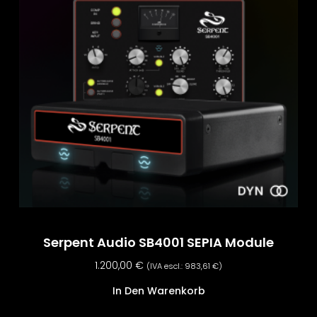
Serpent Audio SB4001 SEPIA Module
1.200,00
€
(IVA escl.:
983,61
€
)
In Den Warenkorb