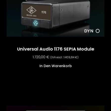
Universal Audio 1176 SEPIA Module
1.720,00
€
(IVA escl.:
1.409,84
€
)
In Den Warenkorb