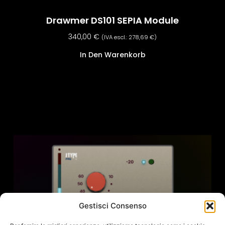
Drawmer DS101 SEPIA Module
340,00
€
(IVA escl.:
278,69
€
)
In Den Warenkorb
Gestisci Consenso