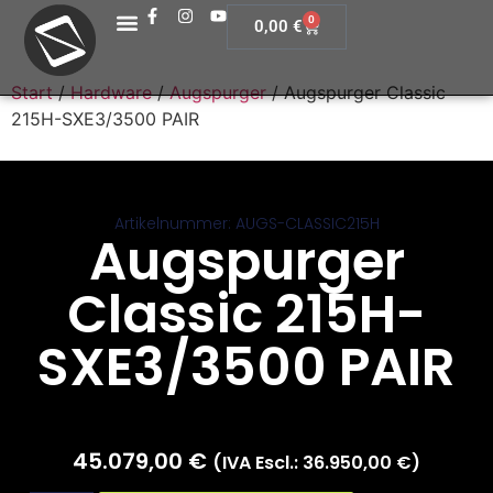
0
0,00
€
Start
/
Hardware
/
Augspurger
/ Augspurger Classic
215H-SXE3/3500 PAIR
Artikelnummer: AUGS-CLASSIC215H
Augspurger
Classic 215H-
SXE3/3500 PAIR
45.079,00
€
(IVA Escl.:
36.950,00
€
)