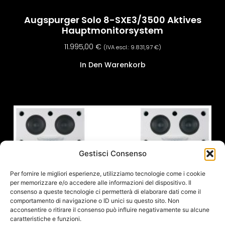
Augspurger Solo 8-SXE3/3500 Aktives
Hauptmonitorsystem
11.995,00
€
(IVA escl.:
9.831,97
€
)
In Den Warenkorb
Gestisci Consenso
Per fornire le migliori esperienze, utilizziamo tecnologie come i cookie
per memorizzare e/o accedere alle informazioni del dispositivo. Il
consenso a queste tecnologie ci permetterà di elaborare dati come il
comportamento di navigazione o ID unici su questo sito. Non
acconsentire o ritirare il consenso può influire negativamente su alcune
caratteristiche e funzioni.