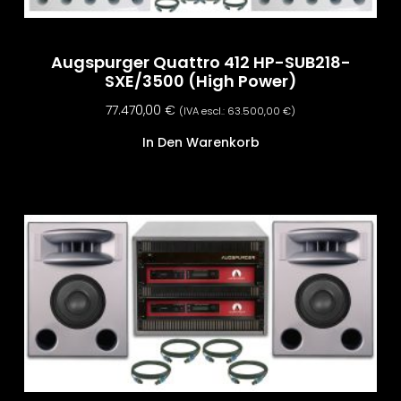
Augspurger Quattro 412 HP-SUB218-
SXE/3500 (High Power)
77.470,00
€
(IVA escl.:
63.500,00
€
)
In Den Warenkorb