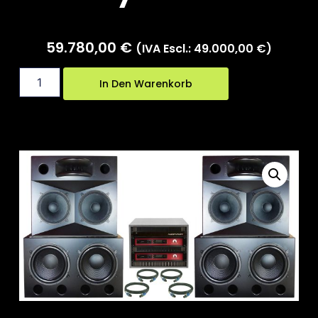
59.780,00
€
(IVA Escl.:
49.000,00
€
)
In Den Warenkorb