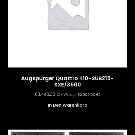
Augspurger Quattro 410-SUB215-
SXE/3500
63.440,00
€
(IVA escl.:
52.000,00
€
)
In Den Warenkorb