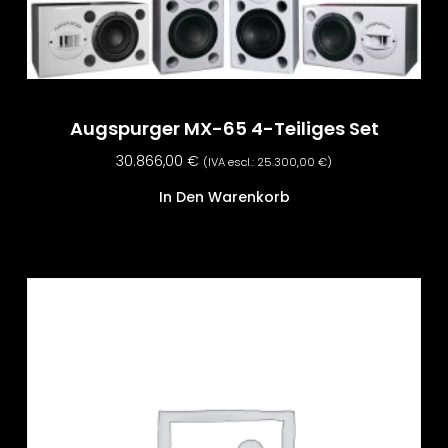
Augspurger MX-65 4-Teiliges Set
30.866,00
€
(IVA escl.:
25.300,00
€
)
In Den Warenkorb