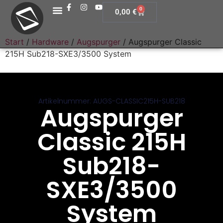
0
0,00
€
Start
/
Hardware
/
Augspurger
/ Augspurger Classic
215H Sub218-SXE3/3500 System
Artikelnummer: AUGS-CLASSIC215H-SUB218
Augspurger
Classic 215H
Sub218-
SXE3/3500
System